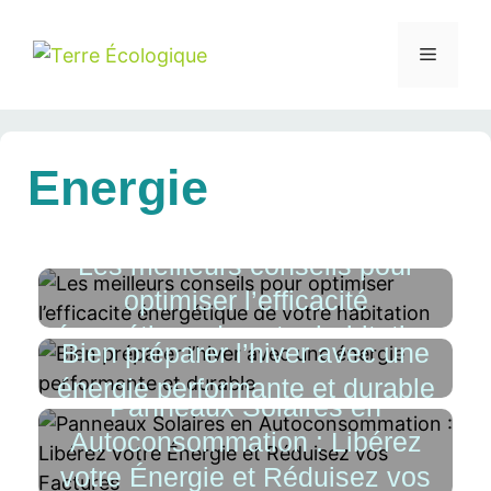
Energie
Les meilleurs conseils pour
optimiser l’efficacité
énergétique de votre habitation
Bien préparer l’hiver avec une
énergie performante et durable
Panneaux Solaires en
Autoconsommation : Libérez
votre Énergie et Réduisez vos